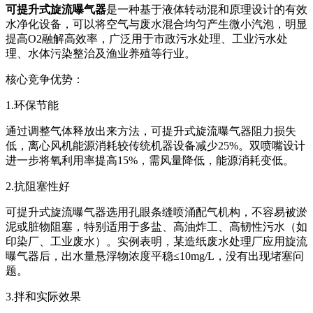
可提升式旋流曝气器
是一种基于液体转动混和原理设计的有效
水净化设备，可以将空气与废水混合均匀产生微小汽泡，明显
提高O2融解高效率，广泛用于市政污水处理、工业污水处
理、水体污染整治及渔业养殖等行业。
核心竞争优势：
1.环保节能
通过调整气体释放出来方法，可提升式旋流曝气器阻力损失
低，离心风机能源消耗较传统机器设备减少25%。双喷嘴设计
进一步将氧利用率提高15%，需风量降低，能源消耗变低。
2.抗阻塞性好
可提升式旋流曝气器选用孔眼条缝喷涌配气机构，不容易被淤
泥或脏物阻塞，特别适用于多盐、高油炸工、高韧性污水（如
印染厂、工业废水）。实例表明，某造纸废水处理厂应用旋流
曝气器后，出水量悬浮物浓度平稳≤10mg/L，没有出现堵塞问
题。
3.拌和实际效果