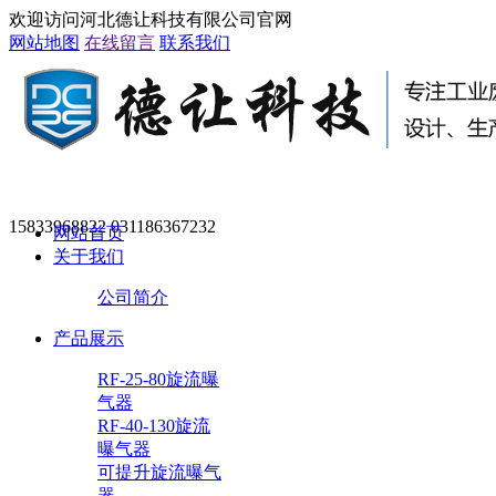
欢迎访问河北德让科技有限公司官网
网站地图
在线留言
联系我们
15833968822 031186367232
网站首页
关于我们
公司简介
产品展示
RF-25-80旋流曝
气器
RF-40-130旋流
曝气器
可提升旋流曝气
器