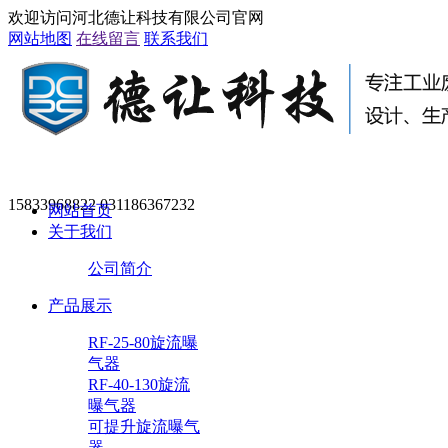
欢迎访问河北德让科技有限公司官网
网站地图
在线留言
联系我们
15833968822 031186367232
网站首页
关于我们
公司简介
产品展示
RF-25-80旋流曝
气器
RF-40-130旋流
曝气器
可提升旋流曝气
器