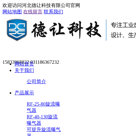
欢迎访问河北德让科技有限公司官网
网站地图
在线留言
联系我们
15833968822 031186367232
网站首页
关于我们
公司简介
产品展示
RF-25-80旋流曝
气器
RF-40-130旋流
曝气器
可提升旋流曝气
器