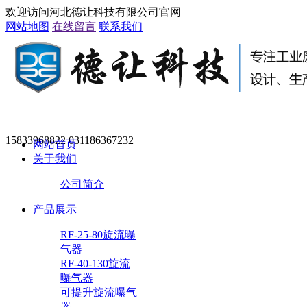
欢迎访问河北德让科技有限公司官网
网站地图
在线留言
联系我们
15833968822 031186367232
网站首页
关于我们
公司简介
产品展示
RF-25-80旋流曝
气器
RF-40-130旋流
曝气器
可提升旋流曝气
器