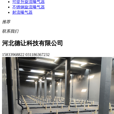
可提升旋流曝气器
不锈钢旋流曝气器
射流曝气器
推荐
联系我们
河北德让科技有限公司
15833968822 031186367232