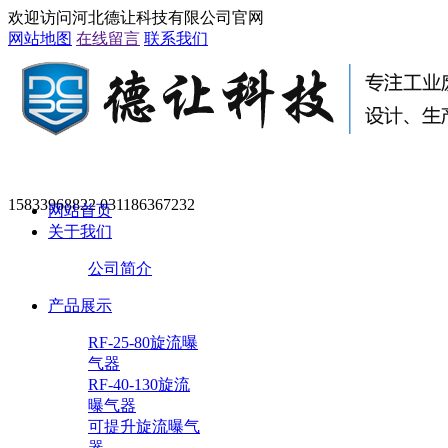
欢迎访问河北德让科技有限公司官网
网站地图
在线留言
联系我们
15833968822 031186367232
网站首页
关于我们
公司简介
产品展示
RF-25-80旋流曝
气器
RF-40-130旋流
曝气器
可提升旋流曝气
器