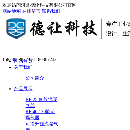
欢迎访问河北德让科技有限公司官网
网站地图
在线留言
联系我们
15833968822 031186367232
网站首页
关于我们
公司简介
产品展示
RF-25-80旋流曝
气器
RF-40-130旋流
曝气器
可提升旋流曝气
器