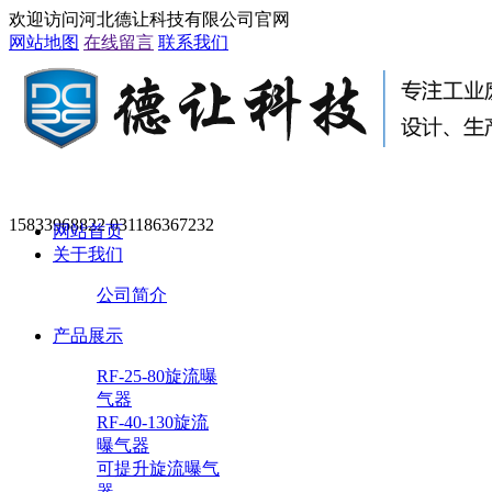
欢迎访问河北德让科技有限公司官网
网站地图
在线留言
联系我们
15833968822 031186367232
网站首页
关于我们
公司简介
产品展示
RF-25-80旋流曝
气器
RF-40-130旋流
曝气器
可提升旋流曝气
器