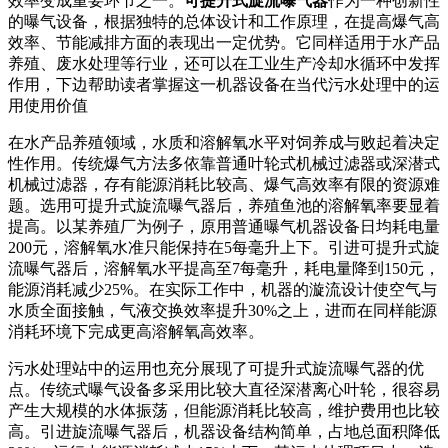
效率变成重要环节之一。
可提升式旋流曝气器
作为一种创新性
的曝气设备，根据独特的总体设计和工作原理，在提高爆气高
效率、节能减排方面的表现出一定优势。它同样适用于水产品
养殖、废水处理等行业，还可以在工业生产冷却水循环中发挥
作用，下边帮助读者掌握这一机器设备在当代污水处理中的运
用使用价值
在水产品养殖领域，水质和溶解氧水平对饲养成与败起着决定
性作用。传统爆气方法多依靠普通叶轮式机械过滤器或深潜式
机械过滤器，存有能源消耗比较高、爆气高效率有限的资源难
题。选用可提升式旋流曝气器后，养殖鱼池的溶解氧率要显着
提高。以某养殖厂为例子，原用普通曝气机器设备日均耗电量
200元，溶解氧水准只能保持在5每毫升上下。引进可提升式旋
流曝气器后，溶解氧水平提高至7每毫升，耗电量降到150元，
能源消耗减少25%。在实际工作中，机器的漩流设计使空气与
水质全面接触，气液交换效率提升30%之上，进而在同样能源
消耗环境下完成更高溶解氧高效率。
污水处理站中的运用也充分展现了可提升式旋流曝气器的优
点。传统式曝气设备多采用比较大直径深潜离心叶轮，很容易
产生大规模的水体振荡，但能源消耗比较高，维护费用也比较
高。引进旋流曝气器后，机器设备结构简单，占地总面积降低