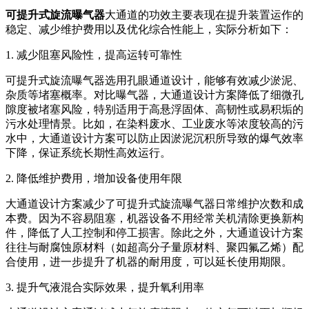
可提升式旋流曝气器
大通道的功效主要表现在提升装置运作的
稳定、减少维护费用以及优化综合性能上，实际分析如下：
1. 减少阻塞风险性，提高运转可靠性
可提升式旋流曝气器选用孔眼通道设计，能够有效减少淤泥、
杂质等堵塞概率。对比曝气器，大通道设计方案降低了细微孔
隙度被堵塞风险，特别适用于高悬浮固体、高韧性或易积垢的
污水处理情景。比如，在染料废水、工业废水等浓度较高的污
水中，大通道设计方案可以防止因淤泥沉积所导致的爆气效率
下降，保证系统长期性高效运行。
2. 降低维护费用，增加设备使用年限
大通道设计方案减少了可提升式旋流曝气器日常维护次数和成
本费。因为不容易阻塞，机器设备不用经常关机清除更换新构
件，降低了人工控制和停工损害。除此之外，大通道设计方案
往往与耐腐蚀原材料（如超高分子量原材料、聚四氟乙烯）配
合使用，进一步提升了机器的耐用度，可以延长使用期限。
3. 提升气液混合实际效果，提升氧利用率