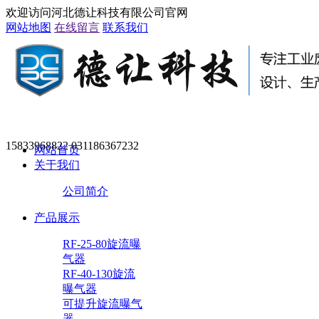
欢迎访问河北德让科技有限公司官网
网站地图
在线留言
联系我们
15833968822 031186367232
网站首页
关于我们
公司简介
产品展示
RF-25-80旋流曝
气器
RF-40-130旋流
曝气器
可提升旋流曝气
器