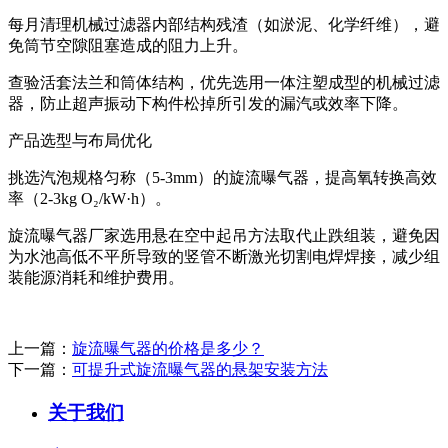
每月清理机械过滤器内部结构残渣（如淤泥、化学纤维），避
免筒节空隙阻塞造成的阻力上升。
查验活套法兰和筒体结构，优先选用一体注塑成型的机械过滤
器，防止超声振动下构件松掉所引发的漏汽或效率下降。
产品选型与布局优化
挑选汽泡规格匀称（5-3mm）的旋流曝气器，提高氧转换高效
率（2-3kg O₂/kW·h）。
旋流曝气器厂家选用悬在空中起吊方法取代止跌组装，避免因
为水池高低不平所导致的竖管不断激光切割电焊焊接，减少组
装能源消耗和维护费用。
上一篇：
旋流曝气器的价格是多少？
下一篇：
可提升式旋流曝气器的悬架安装方法
关于我们