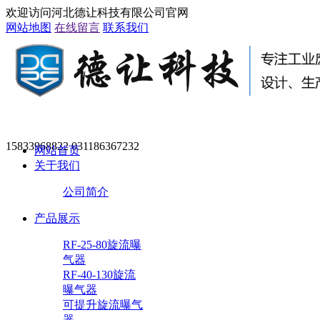
欢迎访问河北德让科技有限公司官网
网站地图
在线留言
联系我们
15833968822 031186367232
网站首页
关于我们
公司简介
产品展示
RF-25-80旋流曝
气器
RF-40-130旋流
曝气器
可提升旋流曝气
器