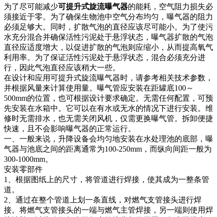
为了尽可能减少
可提升式旋流曝气器
的能耗，空气阻力损失必
须接近于零。为了确保生物池中空气分布均匀，曝气器的阻力
必须足够大。同时，扩散气泡的直径应该尽可能小。为了使污
水充分混合并确保活性污泥处于悬浮状态，曝气器扩散的气泡
直径应适度增大，以促进扩散的气泡则应缩小，从而提高氧气
利用率。为了保证活性污泥处于悬浮状态，混合必须充分进
行，因此气泡直径应该稍大一些。
在设计和应用可提升式旋流曝气器时，请参考相关技术参数，
并根据风量来计算使用量。曝气管应安装在距罐底100～
500mm的位置，也可根据设计要求确定。无需任何配置，可预
先安装在水箱中。它可以在有水或无水的情况下进行安装。维
修时无需排水，也无需关闭风机，仅需更换曝气管。拆卸便捷
快速，且不会影响曝气器的正常运行。
一、一般来说，升降设备会均匀地安装在水处理池的底部，曝
气器与池底之间的距离通常为100-250mm，而纵向间距一般为
300-1000mm。
安装零部件
1、根据图纸上的尺寸，将管道进行焊接，使其成为一整条管
道。
2、通过在整个管道上划一条直线，对燃气支管接头进行焊
接。将燃气支管接头的一端与燃气主管焊接，另一端则使用焊