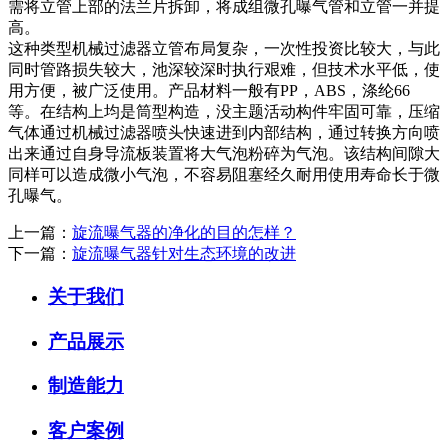
需将立管上部的法兰片拆卸，将成组微孔曝气管和立管一并提
高。
这种类型机械过滤器立管布局复杂，一次性投资比较大，与此
同时管路损失较大，池深较深时执行艰难，但技术水平低，使
用方便，被广泛使用。产品材料一般有PP，ABS，涤纶66
等。在结构上均是筒型构造，没主题活动构件牢固可靠，压缩
气体通过机械过滤器喷头快速进到内部结构，通过转换方向喷
出来通过自身导流板装置将大气泡粉碎为气泡。该结构间隙大
同样可以造成微小气泡，不容易阻塞经久耐用使用寿命长于微
孔曝气。
上一篇：
旋流曝气器的净化的目的怎样？
下一篇：
旋流曝气器针对生态环境的改进
关于我们
产品展示
制造能力
客户案例