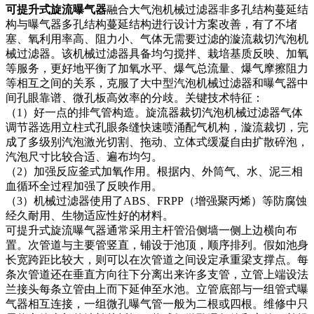
可提升式旋流曝气器
融合大气泡机械过滤器非多孔结构蔓延结
构与曝气器多孔结构蔓延结构进行设计方案改善，有了不堵
塞、氧利用率高、阻力小、气体无需要过滤的漩流裁切汽泡机
械过滤器。该机械过滤器具备均匀搅拌、栽培基质反映、加氧
等服务，更好地平衡了加氧水平、爆气总流量、爆气摩擦阻力
等相互之间的关系，克服了大中型汽泡机械过滤器和曝气器中
间孔眼靠谱、微孔板高效率的分歧。关键技术特征：
（1）好一点的排气管构造。旋流器裁切汽泡机械过滤器气体
调节器选用立柱式孔眼条缝快速喷涌配气机构，漩流裁切，完
成了多级别汽泡激光切割、拖动、立体式缓凝自由扩散碎泡，
汽泡尺寸比较合适、遍布均匀。
（2）加强反应釜式加氧作用。根据内、外筒气、水、泥三相
血循环全过程加强了反映作用。
（3）机械过滤器使用了ABS、FRPP（增强聚丙烯）等防腐蚀
经久耐用、生物适应性好的材料。
可提升式旋流曝气器通常采用主杆管沿侧墙一侧上边横向布
置。次管道与主要管竖直，铺设于池顶，顺序排列。假如池身
长宽跨距比较大，则可以在次管道之间设定承重梁支撑点。每
条次管道还在垂直方向往下分离出来许多支管，立管上端设法
兰接头每条立管由上而下延伸至水池。立管底部与一组管式曝
气器相互连接，一组微孔曝气管一般为二根或四根。维修中只