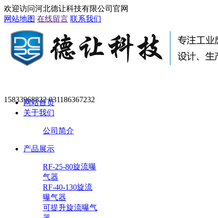
欢迎访问河北德让科技有限公司官网
网站地图
在线留言
联系我们
15833968822 031186367232
网站首页
关于我们
公司简介
产品展示
RF-25-80旋流曝
气器
RF-40-130旋流
曝气器
可提升旋流曝气
器