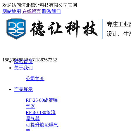
欢迎访问河北德让科技有限公司官网
网站地图
在线留言
联系我们
15833968822 031186367232
网站首页
关于我们
公司简介
产品展示
RF-25-80旋流曝
气器
RF-40-130旋流
曝气器
可提升旋流曝气
器