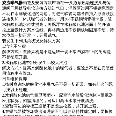
旋流曝气器
构造及安裝方法PE浮管一头必须热融连接头与旁
通阀门惩处导电软连接方法进气口，浮管两边用不锈钢绳固定
不动在水解酸化池的两边，将进气软管两端各自插入浮管联接
连接头和一体式曝气器的接头，用304不锈钢钢管箍卡紧，随
水解酸化池水位线提高，将飘浮在水解酸化池河面上的PE管
拉上至设计方案水位线。再将两边用不锈钢板绳固定不动，待
水位线一切正常下，开展试气。
若发生下列几类状况及解决方案：
1.汽泡不匀称
解决方式：查验风机是不是运转一切正常;气体管上的闸阀是
不是彻底开启.
2.水解酸化池中部分发生比较大汽泡
解决方式：提高水解酸化池中的曝气器，查验是不是在安装使
用流程中有毁坏;
日常维护保养
1.按时查询水解酸化池中曝气是不是一切正常。如有什么问题
可按以上处理。
2.水解酸化池供气量显著缩小，应查询水解酸化池脉冲阻尼器
应用状况，如需清理的，可应用高压水泵开展清洗;
3.查验两边的异径三通是不是发生松脱，并开展上紧。
4.在曝气器被毁坏或者清理后不可以达到特性规定时，要拆换