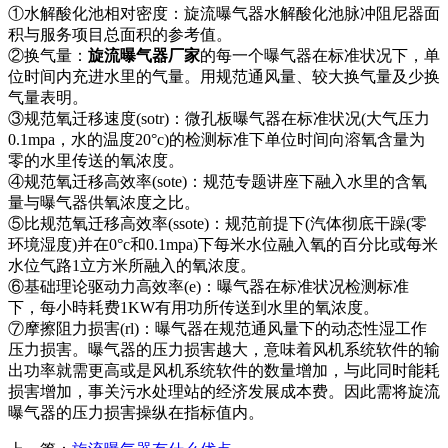
①水解酸化池相对密度：旋流曝气器水解酸化池脉冲阻尼器面
积与服务项目总面积的参考值。
②换气量：
旋流曝气器厂家
的每一个曝气器在标准状况下，单
位时间内充进水里的气量。用规范通风量、较大换气量及少换
气量表明。
③规范氧迁移速度(sotr)：微孔板曝气器在标准状况(大气压力
0.1mpa，水的温度20°c)的检测标准下单位时间向溶氧含量为
零的水里传送的氧浓度。
④规范氧迁移高效率(sote)：规范专题讲座下融入水里的含氧
量与曝气器供氧浓度之比。
⑤比规范氧迁移高效率(ssote)：规范前提下(汽体彻底干躁(零
环境湿度)并在0°c和0.1mpa)下每米水位融入氧的百分比或每米
水位气路1立方米所融入的氧浓度。
⑥基础理论驱动力高效率(e)：曝气器在标准状况检测标准
下，每小時耗费1KW有用功所传送到水里的氧浓度。
⑦摩擦阻力损害(rl)：曝气器在规范通风量下的动态性湿工作
压力损害。曝气器的压力损害越大，意味着风机系统软件的输
出功率就需更高或是风机系统软件的数量增加，与此同时能耗
损害增加，事关污水处理站的经济发展成本费。因此需将旋流
曝气器的压力损害操纵在指标值内。