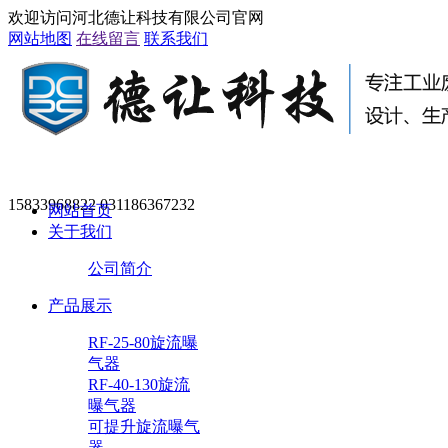
欢迎访问河北德让科技有限公司官网
网站地图
在线留言
联系我们
15833968822 031186367232
网站首页
关于我们
公司简介
产品展示
RF-25-80旋流曝
气器
RF-40-130旋流
曝气器
可提升旋流曝气
器